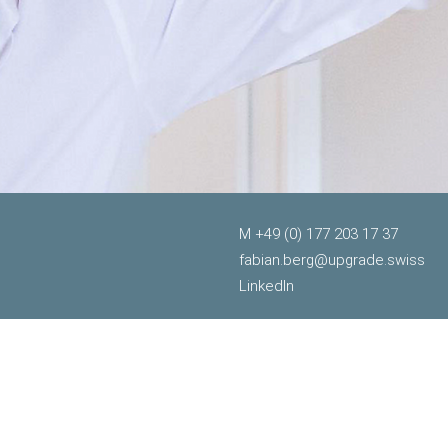
g
M +49 (0) 177 203 17 37
fabian.berg@upgrade.swiss
LinkedIn