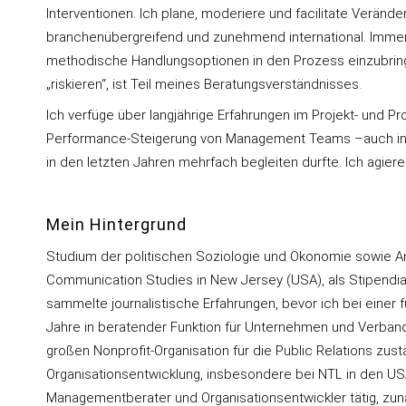
Interventionen. Ich plane, moderiere und facilitate Verä
branchenübergreifend und zunehmend international. Immer
methodische Handlungsoptionen in den Prozess einzubring
„riskieren“, ist Teil meines Beratungsverständnisses.
Ich verfüge über langjährige Erfahrungen im Projekt- und P
Performance-Steigerung von Management Teams –auch in ag
in den letzten Jahren mehrfach begleiten durfte. Ich agier
Mein Hintergrund
Studium der politischen Soziologie und Ökonomie sowie Ame
Communication Studies in New Jersey (USA), als Stipendia
sammelte journalistische Erfahrungen, bevor ich bei eine
Jahre in beratender Funktion für Unternehmen und Verbände
großen Nonprofit-Organisation für die Public Relations zus
Organisationsentwicklung, insbesondere bei NTL in den USA 
Managementberater und Organisationsentwickler tätig, zunä